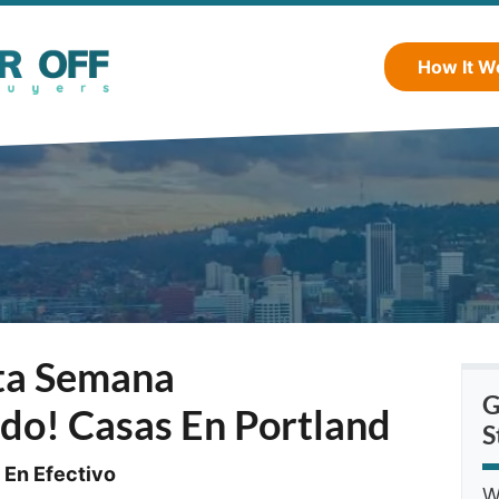
How It W
ta Semana
G
do! Casas En
Portland
S
 En Efectivo
W