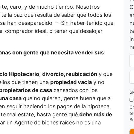
nte, caro, y de mucho tiempo. Nosotros
C
te la paz que resulta de saber que todos los
a
asa han desaparecido – Sin haber tenido que
n
 el comprador ideal, o tener que desalojar
b
i
o
anas con gente que necesita vender sus
A
d
d
cio Hipotecario
,
divorcio, reubicación
y que
Ph
r
llos que tienen una
propiedad vacía
y no
e
s
propietarios de casa
cansados con los
SM
s
una casa
que no quieren, gente buena que a
*
n seguir haciendo los pagos de la hipoteca,
Ch
te
te real estate, hasta gente qué
debe más de
Bu
ar un Agente de bienes raíces no es una