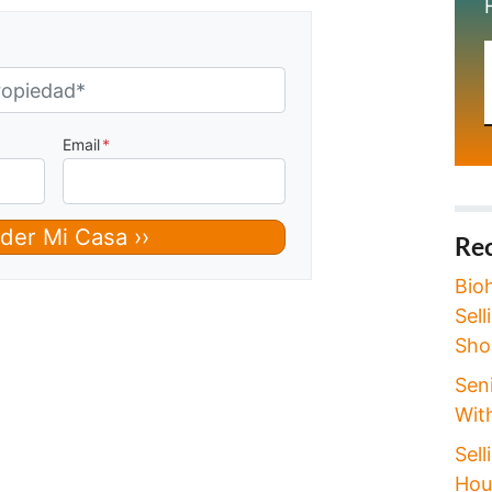
Email
*
Rec
Bio
Sel
Sho
Seni
Wit
Sell
Hou