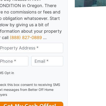
ONDITION in Oregon. There
re no commissions or fees and
o obligation whatsoever. Start
elow by giving us a bit of
nformation about your property
r call
(888) 827-0889
...
one *
*
Email *
*
S Opt in
eck this box consent to receiving SMS
xt messages from Better Off Home
yers