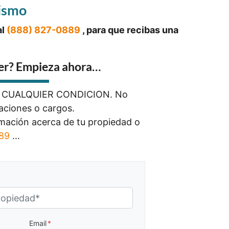
ismo
al
(888) 827-0889
, para que recibas una
er? Empieza ahora…
n CUALQUIER CONDICION. No
aciones o cargos.
mación acerca de tu propiedad o
889
…
Email
*