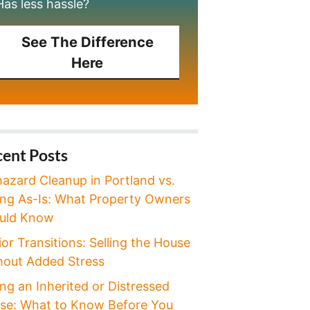
Has less hassle?
See The Difference
Here
ent Posts
hazard Cleanup in Portland vs.
ling As-Is: What Property Owners
uld Know
or Transitions: Selling the House
hout Added Stress
ing an Inherited or Distressed
se: What to Know Before You