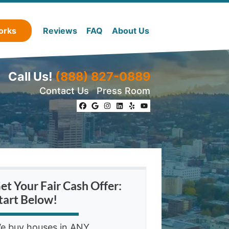
orks
Reviews
FAQ
About Us
Call Us!
(888) 827-0889
Contact Us
Press Room
Facebook
Google Business
Instagram
LinkedIn
Yelp
YouTube
et Your Fair Cash Offer:
tart Below!
e buy houses in ANY