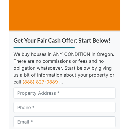
Get Your Fair Cash Offer: Start Below!
We buy houses in ANY CONDITION in Oregon.
There are no commissions or fees and no
obligation whatsoever. Start below by giving
us a bit of information about your property or
call
(888) 827-0889
...
A
d
d
Phone *
*
r
e
Email *
*
s
s