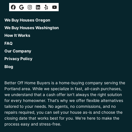
mitigar sus problemas financieros, quedando en
mejor posición para solucionar sus problemas de
Facebook
Google Business
Instagram
LinkedIn
Yelp
YouTube
hipotecas.
We Buy Houses Oregon
We Buy Houses Washington
How It Works
FAQ
Our Company
Privacy Policy
Blog
Better Off Home Buyers is a home-buying company serving the
Portland area. While we specialize in fast, all-cash purchases,
we understand that a cash offer isn’t always the right solution
for every homeowner. That’s why we offer flexible alternatives
tailored to your needs. No agents, no commissions, and no
repairs required, you can sell your house as-is and choose the
closing date that works best for you. We’re here to make the
Casas En
Foreclosure
process easy and stress-free.