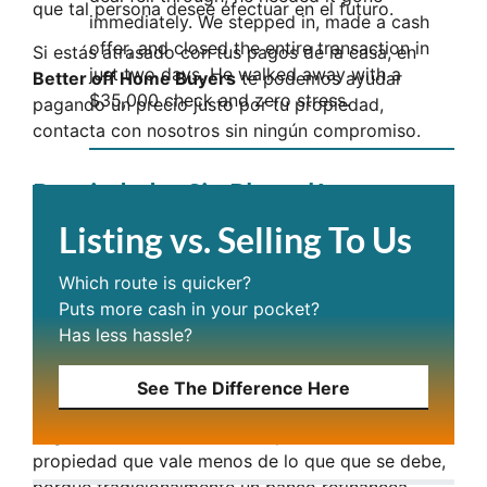
que tal persona desee efectuar en el futuro.
immediately. We stepped in, made a cash
offer, and closed the entire transaction in
Si estás atrasado con tus pagos de la casa, en
just two days. He walked away with a
Better off Home Buyers
te podemos ayudar
$35,000 check and zero stress.
pagando un precio justo por tu propiedad,
contacta con nosotros sin ningún compromiso.
Propiedades Sin Plusvalía
(Overleveraged)
Listing vs. Selling To Us
Se dice que una propiedad tiene poco o nada de
Which route is quicker?
Plusvalía, Overleveraged
en Inglés, cuando su valor
Puts more cash in your pocket?
es menor a las deudas y obligaciones que tiene,
Has less hassle?
esto puede ocurrir por una baja en el mercado, o
por problemas financieros de las personas.
See The Difference Here
Normalmente los bancos rechazan todo intento de
negociación, cuando está de por medio una
propiedad que vale menos de lo que que se debe,